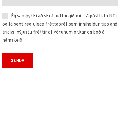
Ég samþykki að skrá netfangið mitt á póstlista NTI
og fá sent reglulega fréttabréf sem inniheldur tips and
tricks, nýjustu fréttir af vörunum okkar og boð á
námskeið.