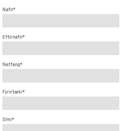
Nafn*
Eftirnafn*
Netfang*
Fyrirtæki*
Sími*