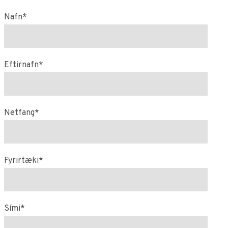
Nafn*
Eftirnafn*
Netfang*
Fyrirtæki*
Sími*