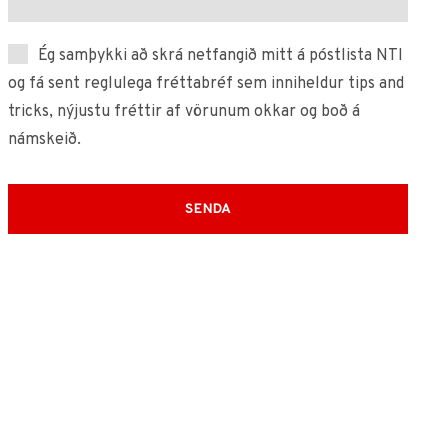
Ég samþykki að skrá netfangið mitt á póstlista NTI
og fá sent reglulega fréttabréf sem inniheldur tips and
tricks, nýjustu fréttir af vörunum okkar og boð á
námskeið.