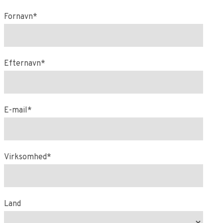
Fornavn*
Efternavn*
E-mail*
Virksomhed*
Land